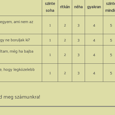
szinte
szint
ritkán
néha
gyakran
soha
mindi
vegyem, ami nem az
1
2
3
4
5
gy ne boruljak ki?
1
2
3
4
5
ltam, még ha bajba
1
2
3
4
5
-e, hogy legközelebb
1
2
3
4
5
ed meg számunkra!