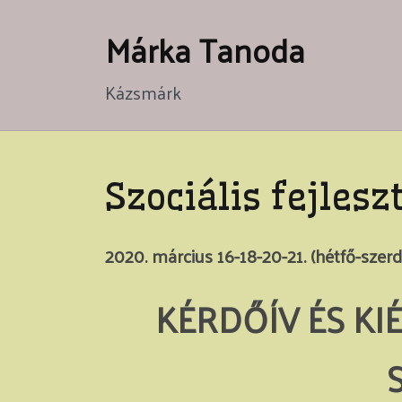
Skip
Márka Tanoda
to
content
Kázsmárk
Szociális fejlesz
2020. március 16-18-20-21. (hétfő-sze
KÉRDŐÍV ÉS K