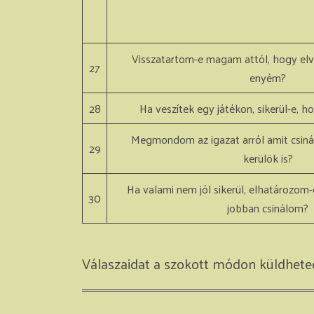
Visszatartom-e magam attól, hogy el
27
enyém?
28
Ha veszítek egy játékon, sikerül-e, ho
Megmondom az igazat arról amit csiná
29
kerülök is?
Ha valami nem jól sikerül, elhatározom
30
jobban csinálom?
Válaszaidat a szokott módon küldhet