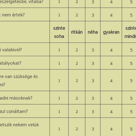
szélgetésbe, vitába?
1
2
3
4
5
t nem értek?
1
2
3
4
5
szinte
szint
ritkán
néha
gyakran
soha
mindi
 valakivel?
1
2
3
4
5
abályokat?
1
2
3
4
5
re van szüksége és
1
2
3
4
5
ni?
aadni másoknak?
1
2
3
4
5
zul csináltam?
1
2
3
4
5
tszik nekem velük
1
2
3
4
5