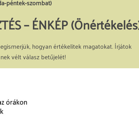
rda-péntek-szombat)
TÉS – ÉNKÉP (Önértékelés
egismerjük, hogyan értékelitek magatokat. Írjátok
ek vélt válasz betűjelét!