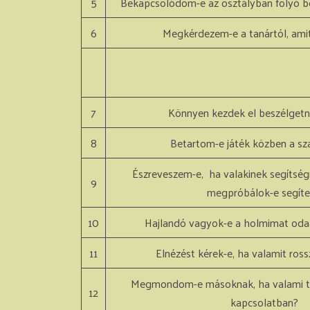
5
Bekapcsolódom-e az osztályban folyó be
6
Megkérdezem-e a tanártól, ami
7
Könnyen kezdek el beszélgetni
8
Betartom-e játék közben a sz
Észreveszem-e, ha valakinek segítség
9
megpróbálok-e segíte
10
Hajlandó vagyok-e a holmimat od
11
Elnézést kérek-e, ha valamit ross
Megmondom-e másoknak, ha valami te
12
kapcsolatban?