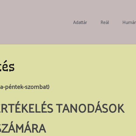
Adattár
Reál
Humá
tés
rda-péntek-szombat)
IÉRTÉKELÉS TANODÁSOK
SZÁMÁRA