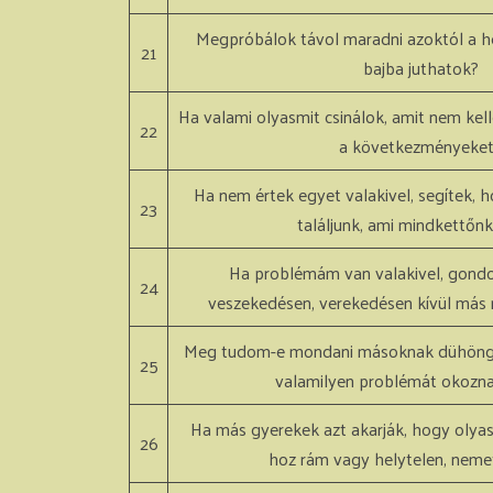
Megpróbálok távol maradni azoktól a h
21
bajba juthatok?
Ha valami olyasmit csinálok, amit nem kel
22
a következményeke
Ha nem értek egyet valakivel, segítek,
23
találjunk, ami mindkettőnk
Ha problémám van valakivel, gondo
24
veszekedésen, verekedésen kívül más 
Meg tudom-e mondani másoknak dühöngés
25
valamilyen problémát okozn
Ha más gyerekek azt akarják, hogy olyasm
26
hoz rám vagy helytelen, nem