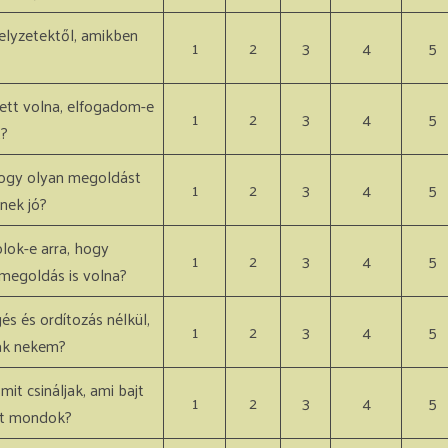
elyzetektől, amikben
1
2
3
4
5
lett volna, elfogadom-e
1
2
3
4
5
t?
 hogy olyan megoldást
1
2
3
4
5
nek jó?
lok-e arra, hogy
1
2
3
4
5
megoldás is volna?
 és ordítozás nélkül,
1
2
3
4
5
ak nekem?
it csináljak, ami bajt
1
2
3
4
5
et mondok?