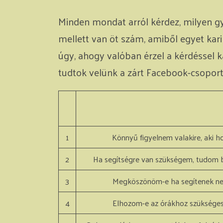
Minden mondat arról kérdez, milyen gya
mellett van öt szám, amiből egyet kari
úgy, ahogy valóban érzel a kérdéssel 
tudtok velünk a zárt Facebook-csopor
1
Könnyű figyelnem valakire, aki 
2
Ha segítségre van szükségem, tudom b
3
Megköszönöm-e ha segítenek ne
4
Elhozom-e az órákhoz szükséges 