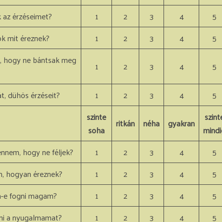
az érzéseimet?
1
2
3
4
5
k mit éreznek?
1
2
3
4
5
i, hogy ne bántsak meg
1
2
3
4
5
, dühös érzéseit?
1
2
3
4
5
szinte
szint
ritkán
néha
gyakran
soha
mindi
tennem, hogy ne féljek?
1
2
3
4
5
, hogyan éreznek?
1
2
3
4
5
m-e fogni magam?
1
2
3
4
5
zni a nyugalmamat?
1
2
3
4
5