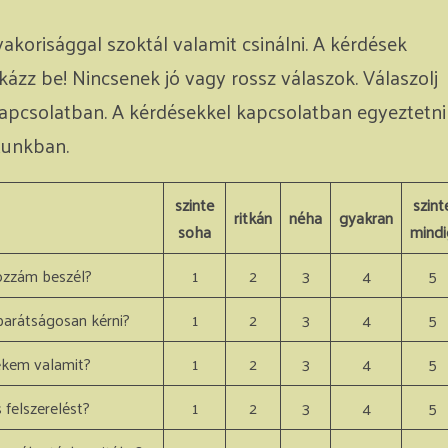
korisággal szoktál valamit csinálni. A kérdések
kázz be! Nincsenek jó vagy rossz válaszok. Válaszolj
kapcsolatban. A kérdésekkel kapcsolatban egyeztetni
tunkban.
szinte
szint
ritkán
néha
gyakran
soha
mindi
hozzám beszél?
1
2
3
4
5
arátságosan kérni?
1
2
3
4
5
kem valamit?
1
2
3
4
5
felszerelést?
1
2
3
4
5