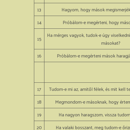
13
Hagyom, hogy mások megismerjék 
14
Próbálom-e megérteni, hogy máso
Ha mérges vagyok, tudok-e úgy viselkedn
15
másokat?
16
Próbálom-e megérteni mások haragját
17
Tudom-e mi az, amitől félek, és mit kell 
18
Megmondom-e másoknak, hogy értem
19
Ha nagyon haragszom, vissza tudo
20
Ha valaki bosszant, meg tudom-e őri