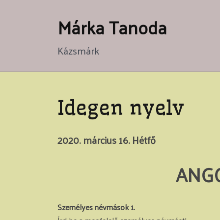
Skip
Márka Tanoda
to
content
Kázsmárk
Idegen nyelv
2020. március 16. Hétfő
ANGOL
Személyes névmások 1.