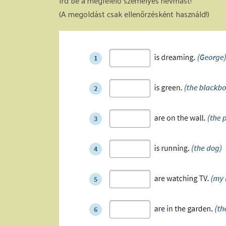
Írd be a megfelelő személyes névmást!
(A megoldást csak ellenőrzésként használd!)