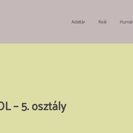
Adattár
Reál
Humá
 – 5. osztály