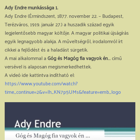
Ady Endre munkássága 1.
Ady Endre (Érmindszent, 1877. november 22. – Budapest,
Terézváros, 1919. január 27.) a huszadik század egyik
legjelentősebb magyar költője. A magyar politikai újságírás
egyik legnagyobb alakja. A műveltségről, irodalomról írt
cikkei a fejlődést és a haladást sürgetik.
A mai alkalommal a
Góg és Magóg fia vagyok én…
című
versével is alaposan megismerkedhettek.
A videó ide kattintva indítható el:
https://www.youtube.com/watch?
time_continue=2&v=lh_KN7p5UMs&feature=emb_logo