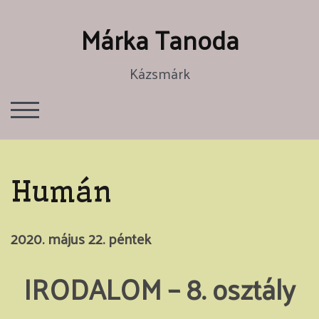
Skip
Márka Tanoda
to
content
Kázsmárk
TOGGLE MOBILE MENU
Humán
2020. május 22. péntek
IRODALOM – 8. osztály